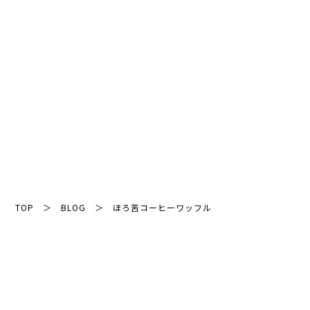
POSTED / 2025.06.19
CAFE
NAGANO
アルミトレー
_____________⁡ 雲が広がりすっきりしな
いお天気長野市¨暑さが厳しい1日になりそ
う...
TOP
＞
BLOG
＞
ほろ苦コーヒーワッフル