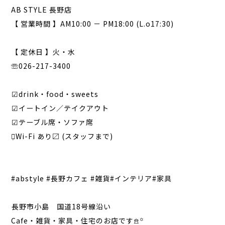
AB STYLE 長野店
【 営業時間 】AM10:00 － PM18:00 (L.o17:30)
⁡
【 定休日 】火・水
☏026-217-3400
⁡
︎︎︎︎☑︎drink・food・sweets
︎︎︎︎☑︎イートイン／テイクアウト
︎︎︎︎☑︎テーブル席・ソファ席
ᯤ̣Wi-Fi あり〼 (スタッフまで)
⁡
⁡ ⁡
#abstyle #長野カフェ #雑貨#インテリア#家具
⁡
⁡長野市小島 国道18号線沿い
Cafe・雑貨・家具・住宅のお店です𖠿꙳