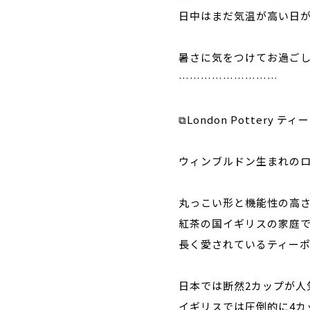
日中はまだ気温が高い日
暑さに気をつけてお過ご
………………………
⁡
⧉London Pottery テ
ウィンブルドン生まれの
丸っこい形と機能性の高
紅茶の国イギリスの家庭
長く愛されているティー
日本では断然2カップが人
イギリスでは圧倒的に4カ