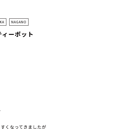
KA
NAGANO
ryティーポット
˗
やすくなってきましたが