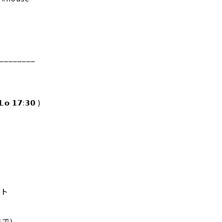
________
𝗼 𝟭𝟳:𝟯𝟬 )
ウト
まで)