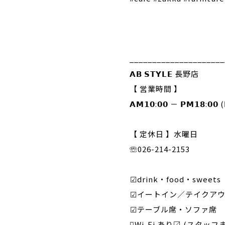
⁡
⁡
⁡
_____________________
𝗔𝗕 𝗦𝗧𝗬𝗟𝗘 長野店
【 営業時間 】
𝗔𝗠𝟭𝟬:𝟬𝟬 － 𝗣𝗠𝟭𝟴:𝟬𝟬 (
⁡
【 定休日 】水曜日
☏026-214-2153⁡
⁡
︎︎︎︎☑︎drink・food・sweets
︎︎︎︎☑︎イートイン／テイクア
︎︎︎︎☑︎テーブル席・ソファ席
ᯤ̣Wi-Fi あり〼 (スタッフ