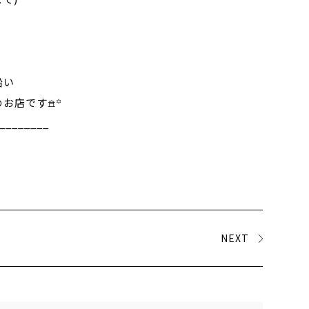
沿い
お店です𖠿꙳
________
NEXT