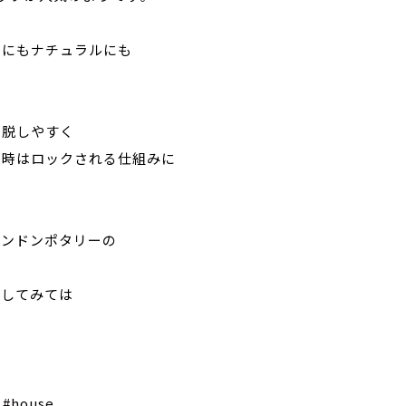
ュにもナチュラルにも
着脱しやすく
る時はロックされる仕組みに
ロンドンポタリーの
ごしてみては
e #house