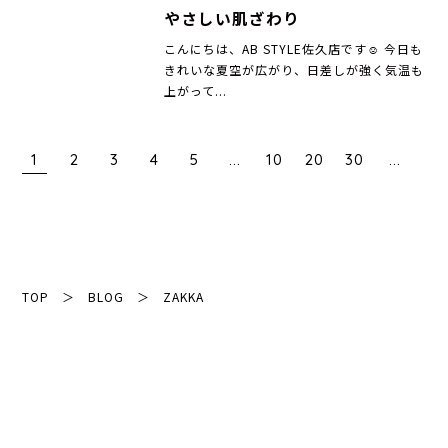
やさしい肌ざわり
こんにちは、AB STYLE佐久店です☺︎ 今日も
きれいな夏空が広がり、日差しが強く気温も
上がって...
1
2
3
4
5
...
10
20
30
...
TOP
＞
BLOG
＞
ZAKKA