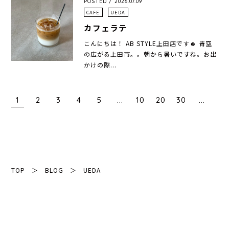
POSTED / 2026.07.09
CAFE
UEDA
カフェラテ
こんにちは！ AB STYLE上田店です☻ 青空
の広がる上田市。。朝から暑いですね。お出
かけの際...
1
2
3
4
5
...
10
20
30
...
TOP
＞
BLOG
＞
UEDA