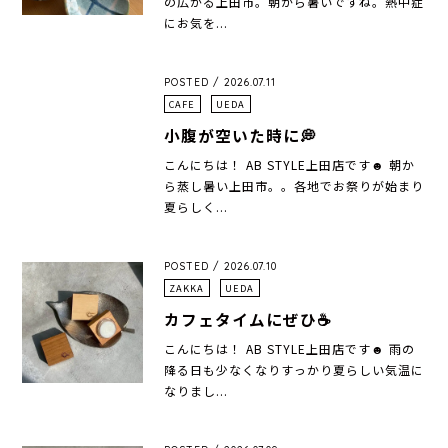
の広がる上田市。朝から暑いですね。熱中症
にお気を...
POSTED / 2026.07.11
CAFE
UEDA
小腹が空いた時に💭
こんにちは！ AB STYLE上田店です☻ 朝か
ら蒸し暑い上田市。。各地でお祭りが始まり
夏らしく...
POSTED / 2026.07.10
ZAKKA
UEDA
カフェタイムにぜひ☕
こんにちは！ AB STYLE上田店です☻ 雨の
降る日も少なくなりすっかり夏らしい気温に
なりまし...