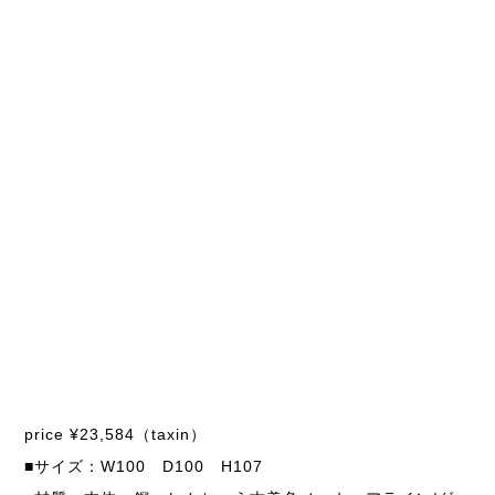
price ¥23,584（taxin）
■サイズ：W100 D100 H107