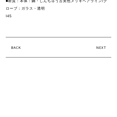
■材質：本体：鋼・しんちゅう古美色メッキヘアライン/
グ
ローブ：ガラス・透明
I45
BACK
NEXT